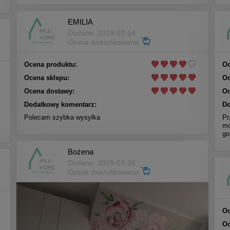
EMILIA
Dodano: 2019-03-14
Opinia zweryfikowana
Ocena produktu:
Oc
Ocena sklepu:
Oc
Ocena dostawy:
Oc
Dodatkowy komentarz:
Do
Polecam szybka wysylka
Pr
mo
go
Bożena
Dodano: 2019-03-26
Opinia zweryfikowana
Oc
Oc