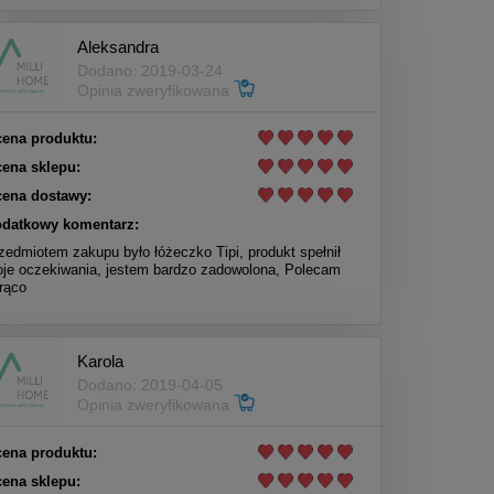
Aleksandra
Dodano: 2019-03-24
Opinia zweryfikowana
ena produktu:
ena sklepu:
ena dostawy:
datkowy komentarz:
zedmiotem zakupu było łóżeczko Tipi, produkt spełnił
je oczekiwania, jestem bardzo zadowolona, Polecam
rąco
Karola
Dodano: 2019-04-05
Opinia zweryfikowana
ena produktu:
ena sklepu: