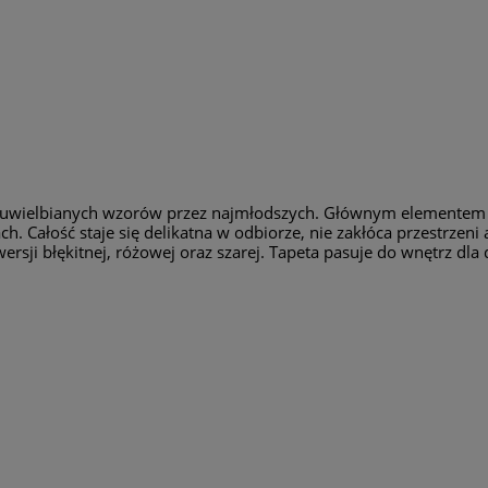
iej uwielbianych wzorów przez najmłodszych. Głównym elementem 
ch. Całość staje się delikatna w odbiorze, nie zakłóca przestrze
rsji błękitnej, różowej oraz szarej. Tapeta pasuje do wnętrz dla