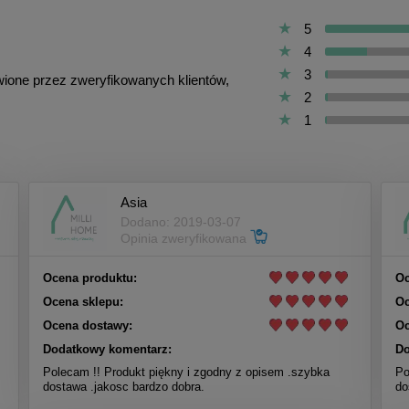
5
4
3
awione przez zweryfikowanych klientów,
2
1
Asia
Dodano: 2019-03-07
Opinia zweryfikowana
Ocena produktu:
Oc
Ocena sklepu:
Oc
Ocena dostawy:
Oc
Dodatkowy komentarz:
Do
Polecam !! Produkt piękny i zgodny z opisem .szybka
Po
dostawa .jakosc bardzo dobra.
do