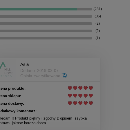
(281)
(36)
(2)
(2)
(1)
Asia
Dodano: 2019-03-07
Opinia zweryfikowana
ena produktu:
ena sklepu:
ena dostawy:
datkowy komentarz:
lecam !! Produkt piękny i zgodny z opisem .szybka
stawa .jakosc bardzo dobra.