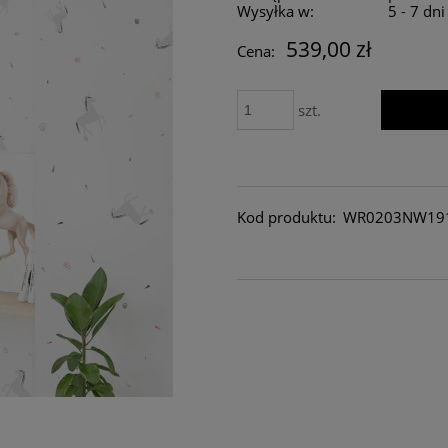
Wysyłka w:
5 - 7 dn
539,00 zł
Cena:
szt.
Kod produktu:
WR0203NW19