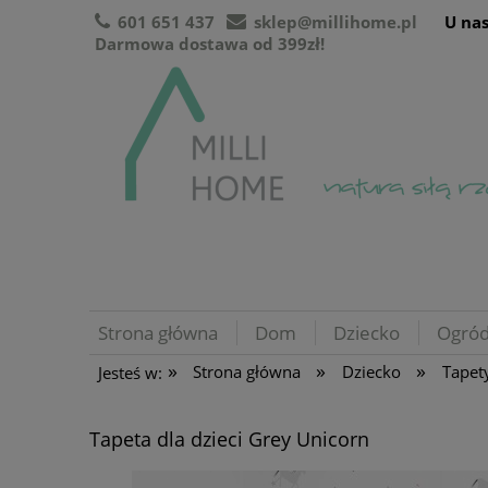
601 651 437
sklep@millihome.pl
U nas
Darmowa dostawa od 399zł!
Strona główna
Dom
Dziecko
Ogró
»
»
»
Strona główna
Dziecko
Tapet
Jesteś w:
Tapeta dla dzieci Grey Unicorn