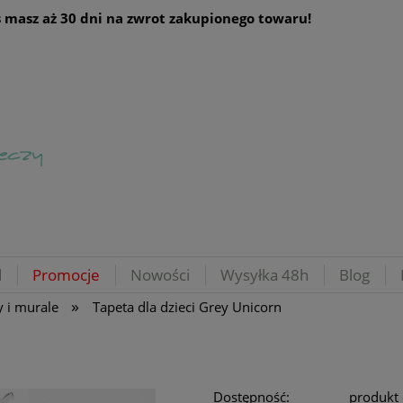
 masz aż 30 dni na zwrot zakupionego towaru!
d
Promocje
Nowości
Wysyłka 48h
Blog
»
y i murale
Tapeta dla dzieci Grey Unicorn
Dostępność:
produkt