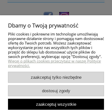
Dbamy o Twoją prywatność
Pliki cookies i pokrewne im technologie umożliwiają
poprawne działanie strony i pomagają nam dostosować
ofertę do Twoich potrzeb. Możesz zaakceptować
wykorzystanie przez nas wszystkich tych plików i
przejść do sklepu lub dostosować użycie plików do
Pomoc
swoich preferencji, wybierając opcję "Dostosuj zgody".
Więcej o plikach cookies przeczytasz w naszej Polityce
prywatności.
Dostawa
zaakceptuj tylko niezbędne
Moje konto
dostosuj zgody
Zwroty i reklamacje
zaakceptuj wszystkie
Milli Home