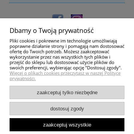
Dbamy o Twoją prywatność
Pliki cookies i pokrewne im technologie umożliwiają
poprawne działanie strony i pomagają nam dostosować
ofertę do Twoich potrzeb. Możesz zaakceptować
wykorzystanie przez nas wszystkich tych plików i
przejść do sklepu lub dostosować użycie plików do
Pomoc
swoich preferencji, wybierając opcję "Dostosuj zgody".
Więcej o plikach cookies przeczytasz w naszej Polityce
prywatności.
Dostawa
zaakceptuj tylko niezbędne
Moje konto
dostosuj zgody
Zwroty i reklamacje
zaakceptuj wszystkie
Milli Home