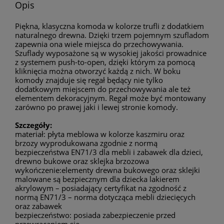
Opis
Piękna, klasyczna komoda w kolorze trufli z dodatkiem
naturalnego drewna. Dzięki trzem pojemnym szufladom
zapewnia ona wiele miejsca do przechowywania.
Szuflady wyposażone są w wysokiej jakości prowadnice
z systemem push-to-open, dzięki którym za pomocą
kliknięcia można otworzyć każdą z nich. W boku
komody znajduje się regał będący nie tylko
dodatkowym miejscem do przechowywania ale też
elementem dekoracyjnym. Regał może być montowany
zarówno po prawej jaki i lewej stronie komody.
Szczegóły:
materiał: płyta meblowa w kolorze kaszmiru oraz
brzozy wyprodukowana zgodnie z normą
bezpieczeństwa EN71/3 dla mebli i zabawek dla dzieci,
drewno bukowe oraz sklejka brzozowa
wykończenie:elementy drewna bukowego oraz sklejki
malowane są bezpiecznym dla dziecka lakierem
akrylowym – posiadający certyfikat na zgodność z
normą EN71/3 – norma dotycząca mebli dziecięcych
oraz zabawek
bezpieczeństwo: posiada zabezpieczenie przed