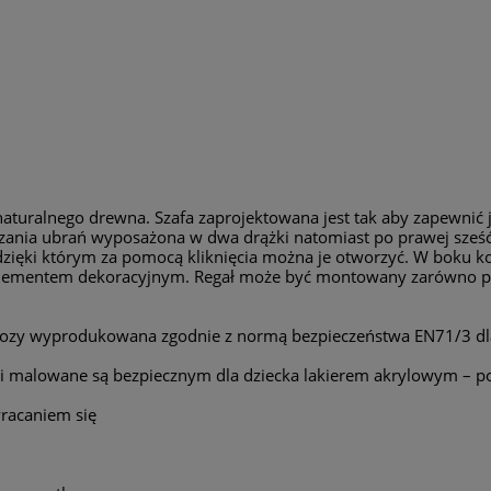
m naturalnego drewna. Szafa zaprojektowana jest tak aby zapewnić
eszania ubrań wyposażona w dwa drążki natomiast po prawej sze
zięki którym za pomocą kliknięcia można je otworzyć. W boku ko
ementem dekoracyjnym. Regał może być montowany zarówno po p
rzozy wyprodukowana zgodnie z normą bezpieczeństwa EN71/3 dla
 malowane są bezpiecznym dla dziecka lakierem akrylowym – pos
wracaniem się