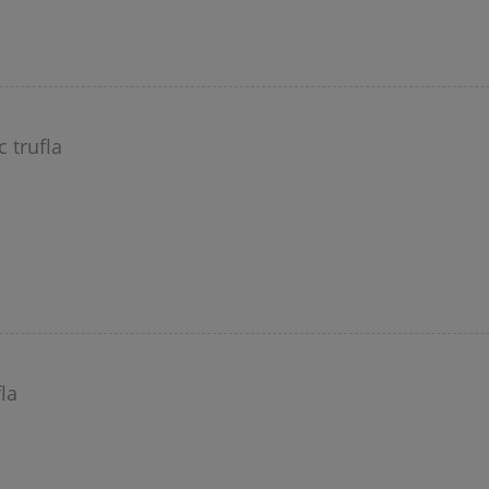
 trufla
la