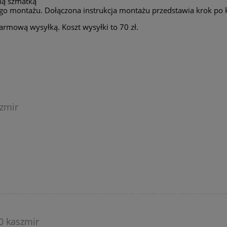
ną szmatką
go montażu. Dołączona instrukcja montażu przedstawia krok po 
armową wysyłką. Koszt wysyłki to 70 zł.
zmir
0 kaszmir