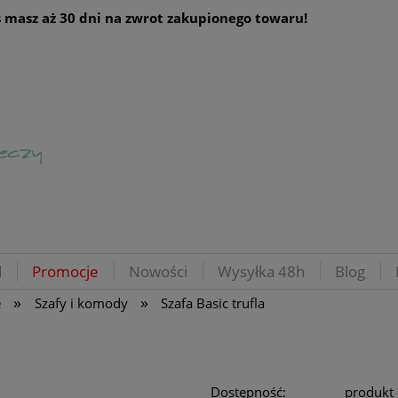
 masz aż 30 dni na zwrot zakupionego towaru!
d
Promocje
Nowości
Wysyłka 48h
Blog
»
»
e
Szafy i komody
Szafa Basic trufla
Dostępność:
produkt