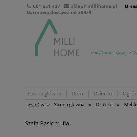
601 651 437
sklep@millihome.pl
U nas
Darmowa dostawa od 399zł!
Strona główna
Dom
Dziecko
Ogró
»
»
»
Strona główna
Dziecko
Mebl
Jesteś w:
Szafa Basic trufla