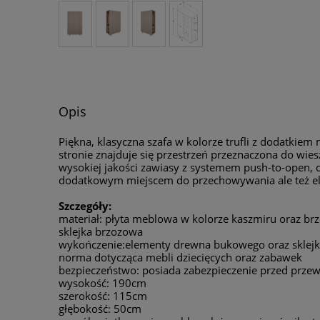
Opis
Piękna, klasyczna szafa w kolorze trufli z dodatkie
stronie znajduje się przestrzeń przeznaczona do wi
wysokiej jakości zawiasy z systemem push-to-open, d
dodatkowym miejscem do przechowywania ale też el
Szczegóły:
materiał: płyta meblowa w kolorze kaszmiru oraz b
sklejka brzozowa
wykończenie:elementy drewna bukowego oraz sklejki
norma dotycząca mebli dziecięcych oraz zabawek
bezpieczeństwo: posiada zabezpieczenie przed prze
wysokość: 190cm
szerokość: 115cm
głębokość: 50cm