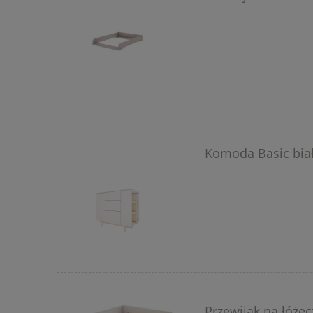
Komoda Basic bia
Przewijak na łóżec