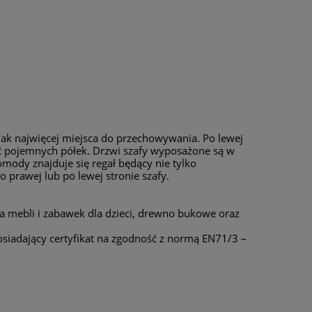
 jak najwięcej miejsca do przechowywania. Po lewej
ść pojemnych półek. Drzwi szafy wyposażone są w
mody znajduje się regał będący nie tylko
rawej lub po lewej stronie szafy.
 mebli i zabawek dla dzieci, drewno bukowe oraz
iadający certyfikat na zgodność z normą EN71/3 –