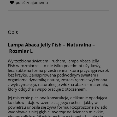
poleć znajomemu
Opis
Lampa Abaca Jelly Fish – Naturalna –
Rozmiar L
Wyrzeźbiona światłem i ruchem, lampa Abaca Jelly
Fish
w rozmiarze L to nie tylko przedmiot użytkowy,
lecz subtelna forma przestrzenna, która przyciąga wzrok
bez krzyku. Zainspirowana podwodnym światem i
organiczną dynamiką natury, została ręcznie wykonana
z wytrzymałego, naturalnego włókna abaka – materiału,
który oddycha i współpracuje z otoczeniem.
Jej misternie pleciona konstrukcja, delikatnie opadająca
ku dołowi, daje wrażenie ciągłego ruchu – jakby w
powietrzu unosiła się żywa forma. Rozproszone światło
wydobywa z niej głębię, tworząc na ścianach miękkie,
płynne refleksy. W większych przestrzeniach staje się