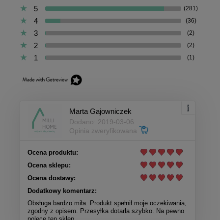
5
(281)
4
(36)
3
(2)
2
(2)
1
(1)
Marta Gajowniczek
Dodano: 2019-03-06
Opinia zweryfikowana
Ocena produktu:
Ocena sklepu:
Ocena dostawy:
Dodatkowy komentarz:
Obsługa bardzo miła. Produkt spełnił moje oczekiwania,
zgodny z opisem. Przesyłka dotarła szybko. Na pewno
polecę ten sklep.