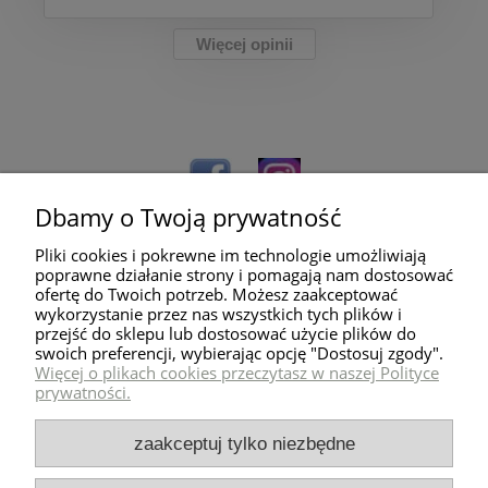
Więcej opinii
Dbamy o Twoją prywatność
Pliki cookies i pokrewne im technologie umożliwiają
poprawne działanie strony i pomagają nam dostosować
ofertę do Twoich potrzeb. Możesz zaakceptować
wykorzystanie przez nas wszystkich tych plików i
przejść do sklepu lub dostosować użycie plików do
Pomoc
swoich preferencji, wybierając opcję "Dostosuj zgody".
Więcej o plikach cookies przeczytasz w naszej Polityce
prywatności.
Dostawa
zaakceptuj tylko niezbędne
Moje konto