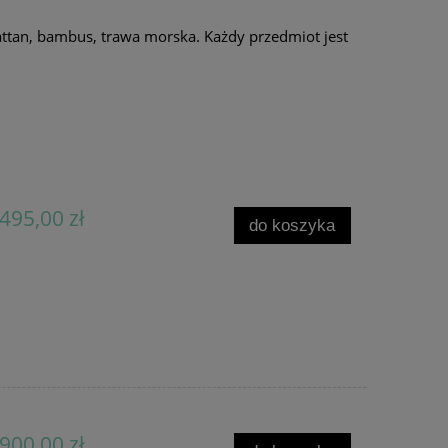
attan, bambus, trawa morska. Każdy przedmiot jest
495,00 zł
do koszyka
900,00 zł