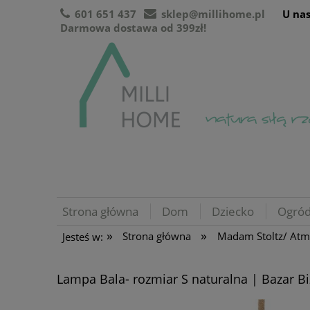
601 651 437
sklep@millihome.pl
U nas
Darmowa dostawa od 399zł!
Strona główna
Dom
Dziecko
Ogró
»
»
Strona główna
Madam Stoltz/ At
Jesteś w:
Lampa Bala- rozmiar S naturalna | Bazar Bi