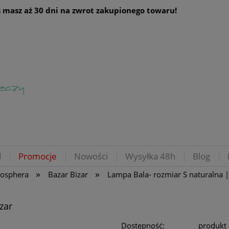
 masz aż 30 dni na zwrot zakupionego towaru!
d
Promocje
Nowości
Wysyłka 48h
Blog
»
»
mosphera
Bazar Bizar
Lampa Bala- rozmiar S naturalna |
zar
Dostępność:
produkt