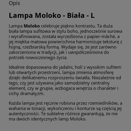
Opis
Lampa Moloko - Biała - L
Lampa
Moloko
celebruje piękno kontrastu. Ta duża
biała lampa sufitowa w stylu boho, jednocześnie surowa
i wyrafinowana, została wyrzeźbiona z papier-mâché, a
jej miękka matowa powierzchnia harmonizuje teksturę z
hojną, rzeźbiarską formą. Wydaje się, że jest zarówno
zakorzeniona w tradycji, jak i uwspółcześniona do
potrzeb nowoczesnego życia.
Idealnie dopasowana do jadalni, holi z wysokim sufitem
lub otwartych przestrzeni, lampa zmienia atmosferę
dzięki delikatnemu rozproszeniu światła. Niezależnie od
tego, czy jest używana jako samodzielny centralny
element, czy w grupie, wzbogaca wnętrza o charakter i
cichy dramatyzm.
Każda lampa jest ręcznie robiona przez rzemieślników, a
wahania w tonacji, wykończeniu i konturze są częścią jej
autentyczności. Te subtelne różnice gwarantują, że nie
ma dwóch identycznych lamp Moloko.