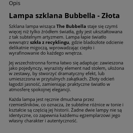
Opis
Lampa szklana Bubbella - Złota
Szklana lampa wisząca
The Bubbella
staje się czymś
więcej niż tylko źródłem światła, gdy jest ukształtowana
z tak subtelnym artyzmem. Lampa łapie światło
wewnątrz
szkła z recyklingu
, gdzie bladozłote odcienie
delikatnie migoczą, wprowadzając ciepło i
wyrafinowanie do każdego wnętrza.
Jej wszechstronna forma łatwo się adaptuje: zawieszona
jako pojedynczy, wyrazisty element nad stołem, ułożona
w zestawy, by stworzyć dramatyczny efekt, lub
umieszczona w przytulnych zakątkach. Złoty odcień
łagodzi jasność, zamieniając praktyczne światło w
atmosferę spokojnej elegancji.
Każda lampa jest ręcznie dmuchana przez
rzemieślników, co oznacza, że subtelne różnice w tonie i
kształcie są częścią jej historii. Żadne dwie lampy nie są
identyczne, co zapewnia każdemu egzemplarzowi jego
własny charakter i autentyczność.