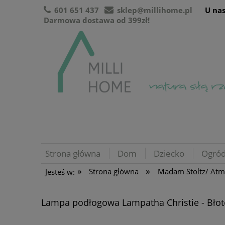
601 651 437
sklep@millihome.pl
U nas
Darmowa dostawa od 399zł!
Strona główna
Dom
Dziecko
Ogró
»
»
Strona główna
Madam Stoltz/ At
Jesteś w:
Lampa podłogowa Lampatha Christie - Błoto