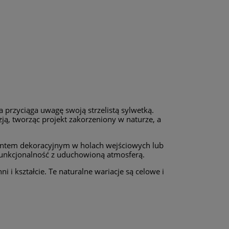
 przyciąga uwagę swoją strzelistą sylwetką.
ą, tworząc projekt zakorzeniony w naturze, a
mentem dekoracyjnym w holach wejściowych lub
funkcjonalność z uduchowioną atmosferą.
i i kształcie. Te naturalne wariacje są celowe i