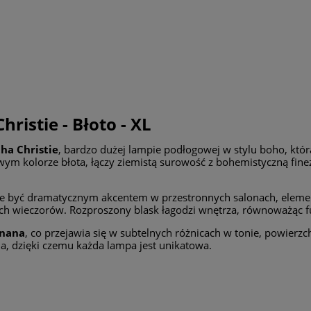
istie - Błoto - XL
ha Christie
, bardzo dużej lampie podłogowej w stylu boho, która
kolorze błota, łączy ziemistą surowość z bohemistyczną finezj
może być dramatycznym akcentem w przestronnych salonach, ele
ch wieczorów. Rozproszony blask łagodzi wnętrza, równoważąc 
onana
, co przejawia się w subtelnych różnicach w tonie, powierzchn
a, dzięki czemu każda lampa jest unikatowa.