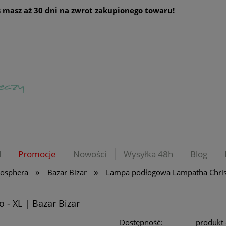
 masz aż 30 dni na zwrot zakupionego towaru!
d
Promocje
Nowości
Wysyłka 48h
Blog
»
»
mosphera
Bazar Bizar
Lampa podłogowa Lampatha Christie
 - XL | Bazar Bizar
Dostępność:
produkt