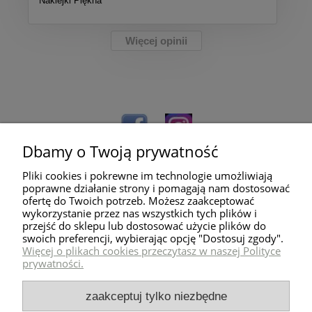
Naklejki Piękna
Więcej opinii
Dbamy o Twoją prywatność
Pliki cookies i pokrewne im technologie umożliwiają
poprawne działanie strony i pomagają nam dostosować
ofertę do Twoich potrzeb. Możesz zaakceptować
wykorzystanie przez nas wszystkich tych plików i
przejść do sklepu lub dostosować użycie plików do
Pomoc
swoich preferencji, wybierając opcję "Dostosuj zgody".
Więcej o plikach cookies przeczytasz w naszej Polityce
prywatności.
Dostawa
zaakceptuj tylko niezbędne
Moje konto