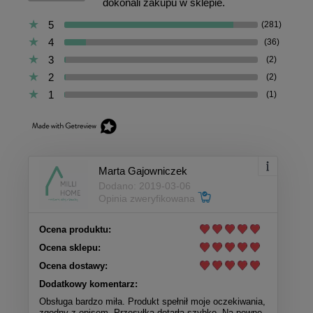
dokonali zakupu w sklepie.
5
(281)
4
(36)
3
(2)
2
(2)
1
(1)
Marta Gajowniczek
Dodano: 2019-03-06
Opinia zweryfikowana
Ocena produktu:
Ocena sklepu:
Ocena dostawy:
Dodatkowy komentarz:
Obsługa bardzo miła. Produkt spełnił moje oczekiwania,
zgodny z opisem. Przesyłka dotarła szybko. Na pewno