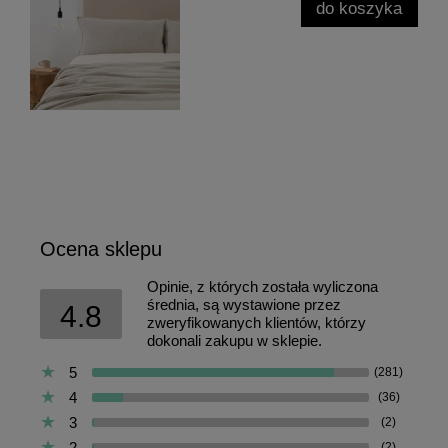
do koszyka
Ocena sklepu
Opinie, z których została wyliczona
średnia, są wystawione przez
4.8
zweryfikowanych klientów, którzy
dokonali zakupu w sklepie.
5
(281)
4
(36)
3
(2)
2
(2)