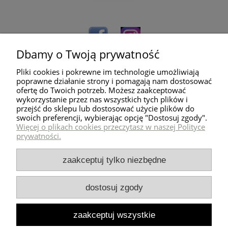
Dbamy o Twoją prywatność
Pliki cookies i pokrewne im technologie umożliwiają
poprawne działanie strony i pomagają nam dostosować
ofertę do Twoich potrzeb. Możesz zaakceptować
wykorzystanie przez nas wszystkich tych plików i
przejść do sklepu lub dostosować użycie plików do
Pomoc
swoich preferencji, wybierając opcję "Dostosuj zgody".
Więcej o plikach cookies przeczytasz w naszej Polityce
prywatności.
Dostawa
zaakceptuj tylko niezbędne
Moje konto
dostosuj zgody
Zwroty i reklamacje
zaakceptuj wszystkie
Milli Home