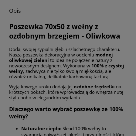
Opis
Poszewka 70x50 z wełny z
ozdobnym brzegiem - Oliwkowa
Dodaj swojej sypialni głębi i szlachetnego charakteru.
Nasza poszewka dekoracyjna w odcieniu
modnej
oliwkowej zieleni
to idealne połączenie natury z
nowoczesnym designem. Wykonana w
100% z czystej
wełny
, zachwyca nie tylko swoją miękkością, ale
również unikalną, delikatnie karbowaną fakturą.
Wyjątkowego uroku dodają jej
ozdobne frędzelki
na
krótszych bokach, które wprowadzają do wnętrza nutę
stylu boho w eleganckim wydaniu.
Dlaczego warto wybrać poszewkę ze 100%
wełny?
Naturalne ciepło:
Skład 100% wełny to
gwarancja najwyższej jakości i przytulności, którą