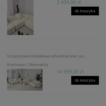
3 499,00 zł
do koszyka
5-częściowa modułowa sofa Amarone Lux -
Kremowa | Monnarita
14 999,00 zł
do koszyka