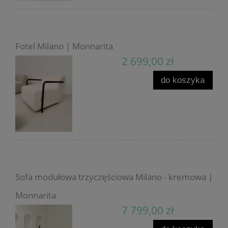
Fotel Milano | Monnarita
2 699,00 zł
do koszyka
Sofa modułowa trzyczęściowa Milano - kremowa |
Monnarita
7 799,00 zł