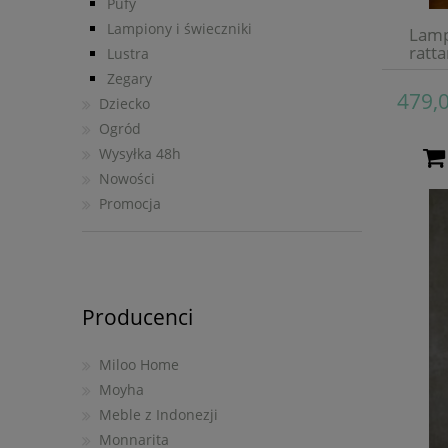
Pufy
Lampiony i świeczniki
Lamp
ratt
Lustra
Zegary
479,0
Dziecko
Ogród
Wysyłka 48h
Nowości
Promocja
Producenci
Miloo Home
Moyha
Meble z Indonezji
Monnarita