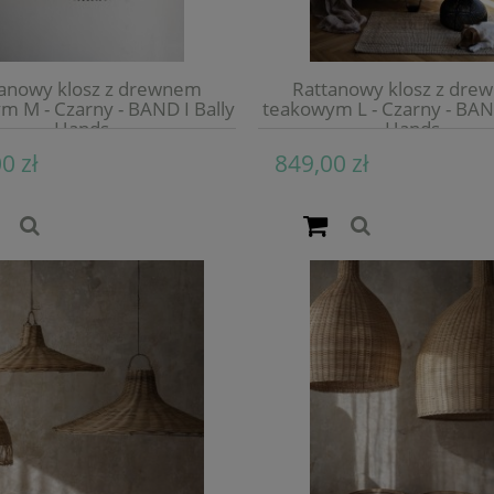
anowy klosz z drewnem
Rattanowy klosz z dr
m M - Czarny - BAND I Bally
teakowym L - Czarny - BAND
Hands
Hands
0 zł
849,00 zł