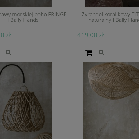
 trawy morskiej boho FRINGE
Żyrandol koralikowy TI
I Bally Hands
naturalny I Bally Han
0 zł
419,00 zł