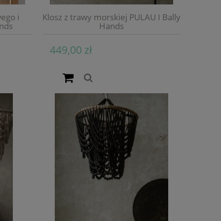
ego i
Klosz z trawy morskiej PULAU I Bally
ands
Hands
449,00 zł