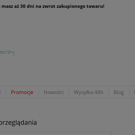
 masz aż 30 dni na zwrot zakupionego towaru!
d
Promocje
Nowości
Wysyłka 48h
Blog
przeglądania