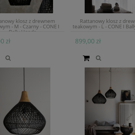
anowy klosz z drewnem
Rattanowy klosz z dr
wym - M - Czarny - CONE I
teakowym - L - CONE I Bal
Bally Hands
0 zł
899,00 zł