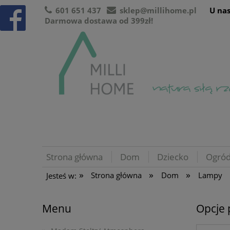
601 651 437
sklep@millihome.pl
U nas
Darmowa dostawa od 399zł!
Strona główna
Dom
Dziecko
Ogró
»
»
»
Strona główna
Dom
Lampy
Jesteś w:
Menu
Opcje 