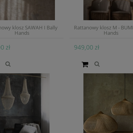
nowy klosz SAWAH I Bally
Rattanowy klosz M - BUMI 
Hands
Hands
0 zł
949,00 zł