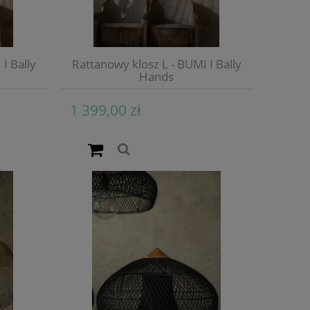
I Bally
Rattanowy klosz L - BUMI I Bally
Hands
1 399,00 zł