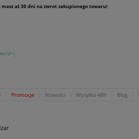
 masz aż 30 dni na zwrot zakupionego towaru!
d
Promocje
Nowości
Wysyłka 48h
Blog
izar