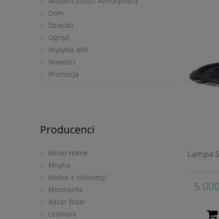
Madam Stoltz/ Atmosphera
Dom
Dziecko
Ogród
Wysyłka 48h
Nowości
Promocja
Producenci
Miloo Home
Lampa S
Moyha
Meble z Indonezji
5 000
Monnarita
Bazar Bizar
Leomark