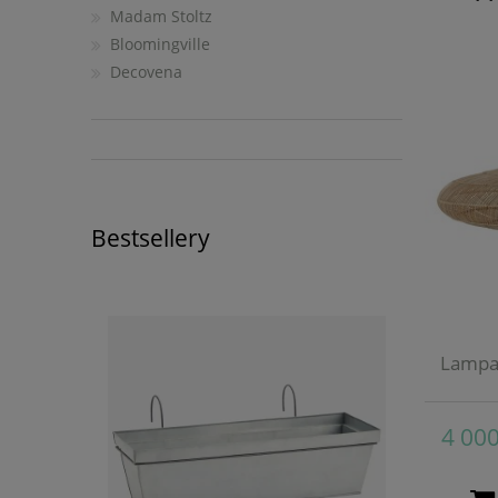
Madam Stoltz
Bloomingville
Decovena
Bestsellery
Lampa 
4 000