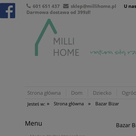
601 651 437
sklep@millihome.pl
U nas
Darmowa dostawa od 399zł!
Strona główna
Dom
Dziecko
Ogró
»
»
Strona główna
Bazar Bizar
Jesteś w:
Menu
Bazar B